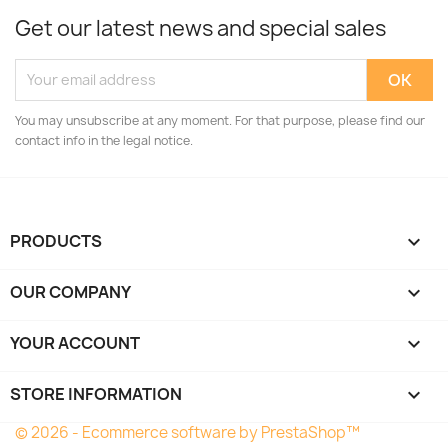
Get our latest news and special sales
You may unsubscribe at any moment. For that purpose, please find our
contact info in the legal notice.
PRODUCTS

OUR COMPANY

YOUR ACCOUNT

STORE INFORMATION
keyboard_arrow_down
© 2026 - Ecommerce software by PrestaShop™