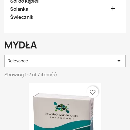
Sól do kąpieli

Solanka
Świeczniki
MYDŁA

Relevance
Showing 1-7 of 7 item(s)
favorite_border