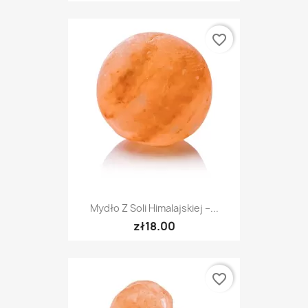
favorite_border
Mydło Z Soli Himalajskiej –...
zł18.00
favorite_border