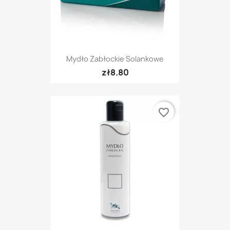
Mydło Zabłockie Solankowe
zł8.80
favorite_border