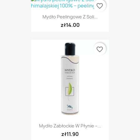
favorite_border
Mydło Peelingowe Z Soli...
zł14.00
favorite_border
Mydło Zabłockie W Płynie –...
zł11.90