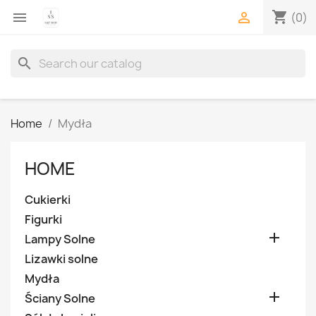
shopping_cart


(0)
search
Home
Mydła
HOME
Cukierki
Figurki

Lampy Solne
Lizawki solne
Mydła

Ściany Solne