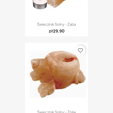
Świecznik Solny - Żaba
zł29.90
favorite_border
Świecznik Solny - Żółw