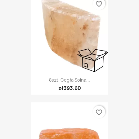
favorite_border
8szt. Cegła Solna...
zł393.60
favorite_border