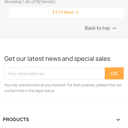
Showing 1-24 of 82 item(s)
1
2
3
4

Next
Back to top

Get our latest news and special sales
You may unsubscribe at any moment. For that purpose, please find our
contact info in the legal notice.
PRODUCTS
