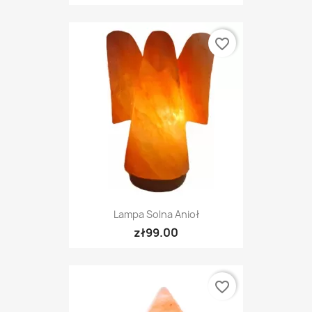
favorite_border
Lampa Solna Anioł
zł99.00
favorite_border