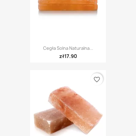
Cegła Solna Naturalna...
zł17.90
favorite_border