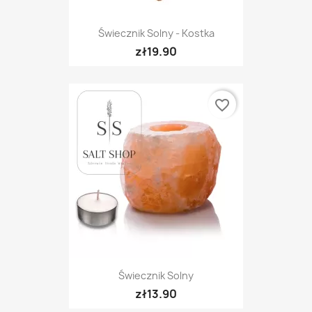
Świecznik Solny - Kostka
zł19.90
favorite_border
Świecznik Solny
zł13.90