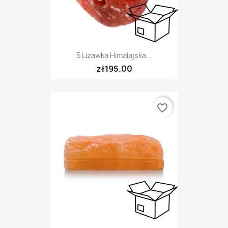
5 Lizawka Himalajska...
zł195.00
favorite_border