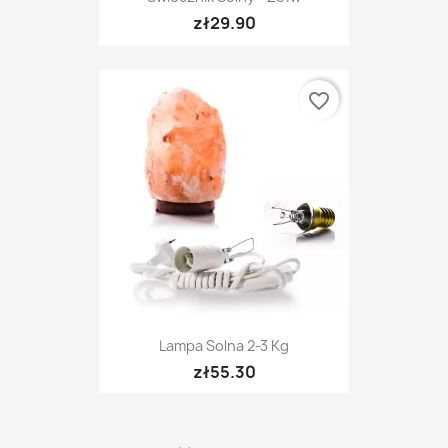
zł29.90
favorite_border
Lampa Solna 2-3 Kg
zł55.30