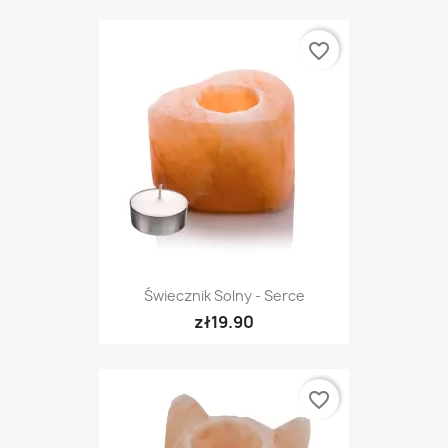
favorite_border
Świecznik Solny - Serce
zł19.90
favorite_border