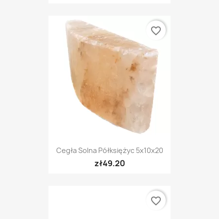
favorite_border
Cegła Solna Półksiężyc 5x10x20
zł49.20
favorite_border