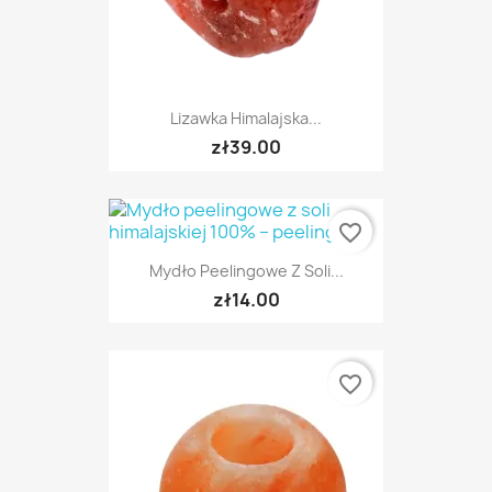
Lizawka Himalajska...
zł39.00
favorite_border
Mydło Peelingowe Z Soli...
zł14.00
favorite_border