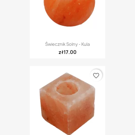
Świecznik Solny - Kula
zł17.00
favorite_border