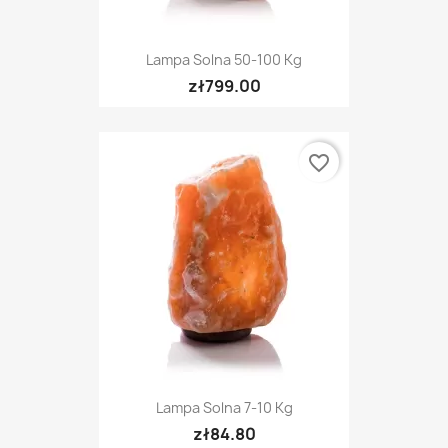
Lampa Solna 50-100 Kg
zł799.00
favorite_border
Lampa Solna 7-10 Kg
zł84.80