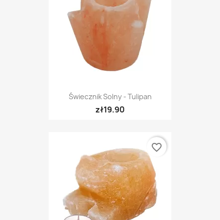
Świecznik Solny - Tulipan
zł19.90
favorite_border