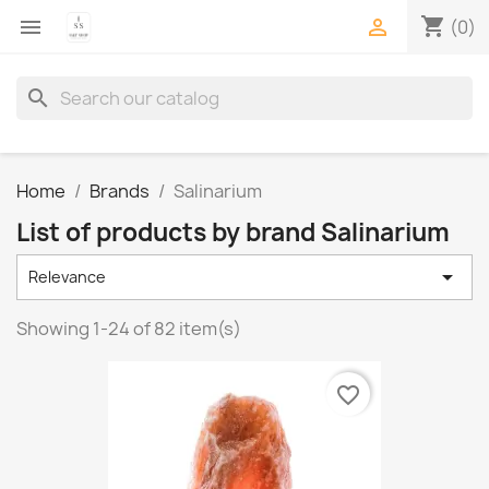
shopping_cart


(0)
search
Home
Brands
Salinarium
List of products by brand Salinarium

Relevance
Showing 1-24 of 82 item(s)
favorite_border