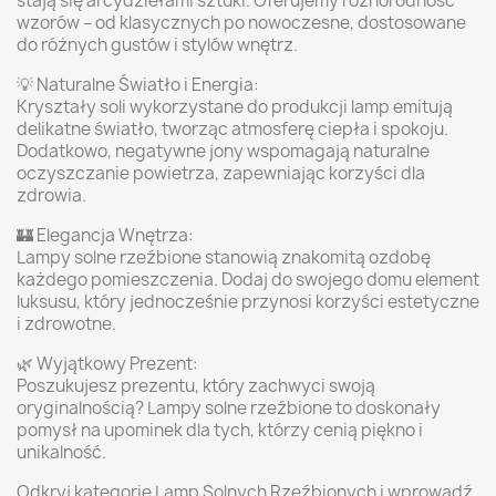
stają się arcydziełami sztuki. Oferujemy różnorodność
wzorów – od klasycznych po nowoczesne, dostosowane
do różnych gustów i stylów wnętrz.
💡 Naturalne Światło i Energia:
Kryształy soli wykorzystane do produkcji lamp emitują
delikatne światło, tworząc atmosferę ciepła i spokoju.
Dodatkowo, negatywne jony wspomagają naturalne
oczyszczanie powietrza, zapewniając korzyści dla
zdrowia.
🏰 Elegancja Wnętrza:
Lampy solne rzeźbione stanowią znakomitą ozdobę
każdego pomieszczenia. Dodaj do swojego domu element
luksusu, który jednocześnie przynosi korzyści estetyczne
i zdrowotne.
🌿 Wyjątkowy Prezent:
Poszukujesz prezentu, który zachwyci swoją
oryginalnością? Lampy solne rzeźbione to doskonały
pomysł na upominek dla tych, którzy cenią piękno i
unikalność.
Odkryj kategorię Lamp Solnych Rzeźbionych i wprowadź