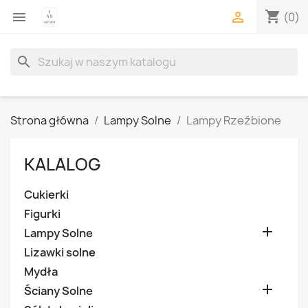
shopping_cart


(0)
search
Strona główna
Lampy Solne
Lampy Rzeźbione
KALALOG
Cukierki
Figurki

Lampy Solne
Lizawki solne
Mydła

Ściany Solne