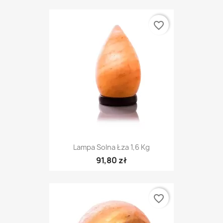
favorite_border
Lampa Solna Łza 1,6 Kg
91,80 zł
favorite_border