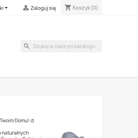
shopping_cart


Koszyk
(0)
ki
Zaloguj się
search
w Twoim Domu! 🎨
o naturalnych