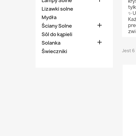
Lampy Solne
kry
tyl
Lizawki solne
✨ U
Mydła
Każ

pre
Ściany Solne
zwi
Sól do kąpieli

Solanka
Jest 6
Świeczniki