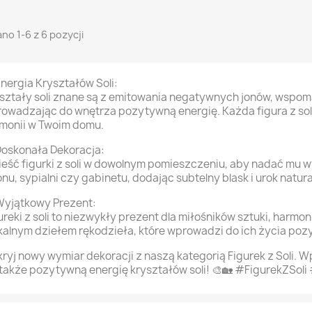
no 1-6 z 6 pozycji
Energia Kryształów Soli:
ształy soli znane są z emitowania negatywnych jonów, wspom
owadzając do wnętrza pozytywną energię. Każda figura z soli 
monii w Twoim domu.
Doskonała Dekoracja:
eść figurki z soli w dowolnym pomieszczeniu, aby nadać mu w
onu, sypialni czy gabinetu, dodając subtelny blask i urok natur
Wyjątkowy Prezent:
ureki z soli to niezwykły prezent dla miłośników sztuki, harmoni
kalnym dziełem rękodzieła, które wprowadzi do ich życia poz
ryj nowy wymiar dekoracji z naszą kategorią Figurek z Soli. 
 także pozytywną energię kryształów soli! 🎨🏡 #FigurekZS