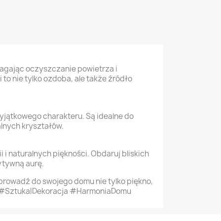
agając oczyszczanie powietrza i
to nie tylko ozdoba, ale także źródło
yjątkowego charakteru. Są idealne do
alnych kryształów.
i i naturalnych piękności. Obdaruj bliskich
ytywną aurę.
Wprowadź do swojego domu nie tylko piękno,
oli #SztukaIDekoracja #HarmoniaDomu