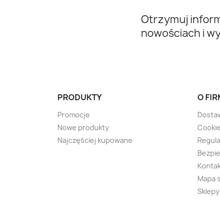
Otrzymuj infor
nowościach i w
PRODUKTY
O FIR
Promocje
Dosta
Nowe produkty
Cooki
Najczęściej kupowane
Regul
Bezpie
Kontak
Mapa 
Sklepy