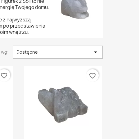
igurek z Soli to nie
energię Twojego domu.
e z najwyższą
rm po przedstawienia
woim wnętrzu.

 wg:
Dostępne
favorite_border
favorite_border