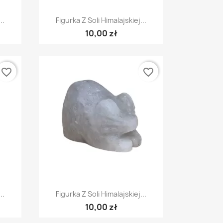
Szybki podgląd

..
Figurka Z Soli Himalajskiej...
10,00 zł
favorite_border
favorite_border
Szybki podgląd

..
Figurka Z Soli Himalajskiej...
10,00 zł