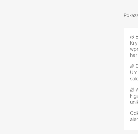
Pokaza
🌿 
Kry
wpr
har
🌈 
Umi
sal
🎁 
Fig
uni
Odk
ale