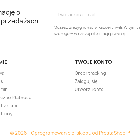
mację o
yprzedażach
Możesz zrezygnować w każdej chwili. W tym ce
szczegóły w naszej informacji prawnej.
MIE
TWOJE KONTO
wa
Order tracking
es
Zaloguj się
amin
Utwórz konto
czne Płatności
t z nami
strony
© 2026 - Oprogramowanie e-sklepu od PrestaShop™