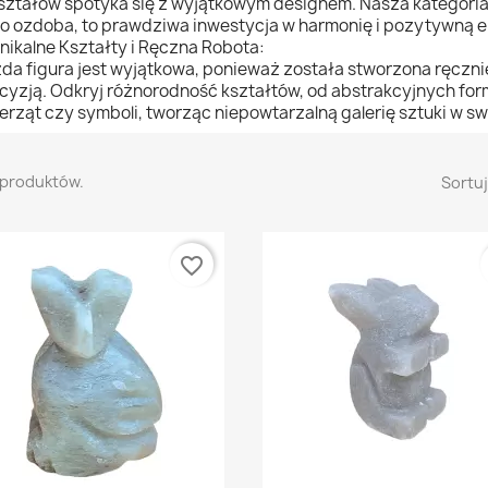
ształów spotyka się z wyjątkowym designem. Nasza kategoria F
ko ozdoba, to prawdziwa inwestycja w harmonię i pozytywną 
nikalne Kształty i Ręczna Robota:
da figura jest wyjątkowa, ponieważ została stworzona ręczni
cyzją. Odkryj różnorodność kształtów, od abstrakcyjnych fo
erząt czy symboli, tworząc niepowtarzalną galerię sztuki w s
 produktów.
Sortuj
favorite_border