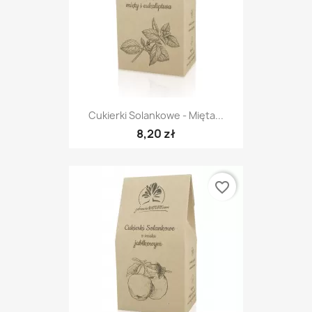
Cukierki Solankowe - Mięta...
8,20 zł
favorite_border