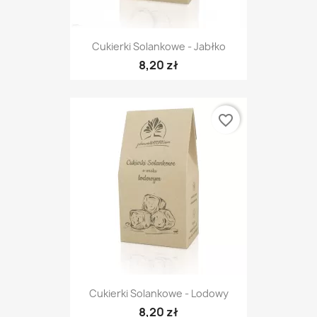
Cukierki Solankowe - Jabłko
8,20 zł
favorite_border
Cukierki Solankowe - Lodowy
8,20 zł