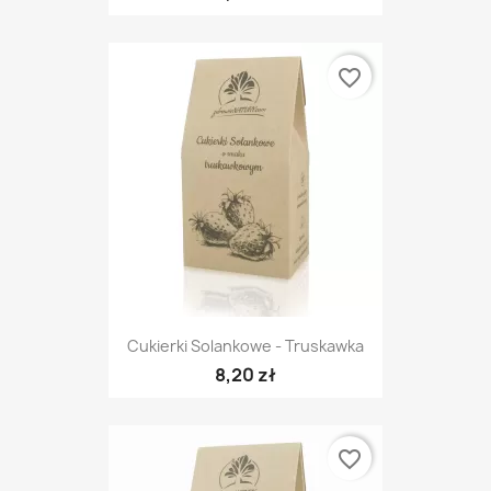
favorite_border
Cukierki Solankowe - Truskawka
8,20 zł
favorite_border