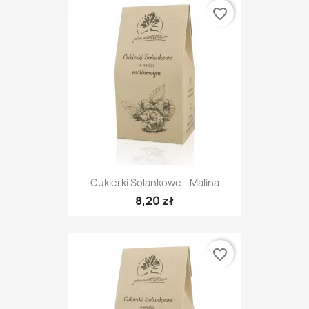
favorite_border
Cukierki Solankowe - Malina
8,20 zł
favorite_border