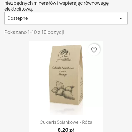
niezbędnych minerałów i wspierając równowagę
elektrolitową.

Dostępne
Pokazano 1-10 z 10 pozycji
favorite_border
Cukierki Solankowe - Róża
8,20 zł