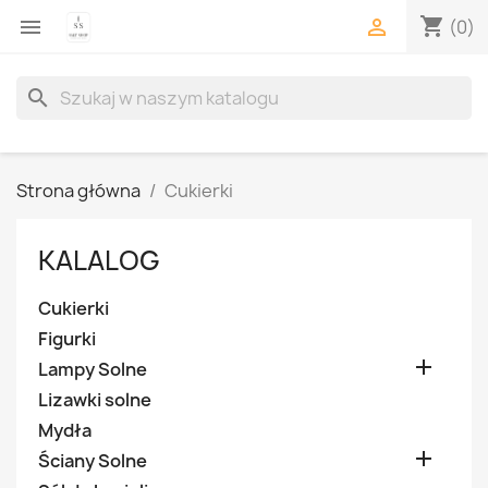
shopping_cart


(0)
search
Strona główna
Cukierki
KALALOG
Cukierki
Figurki

Lampy Solne
Lizawki solne
Mydła

Ściany Solne