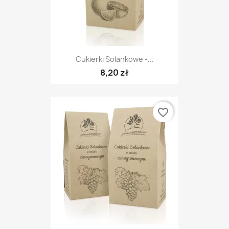
Cukierki Solankowe -...
8,20 zł
favorite_border