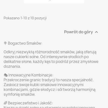
Pokazano 1-10 z 10 pozycji
Powrót do góry

🍭 Bogactwo Smaków:
Odkryj niezwykłą różnorodność smaków, jaką oferują
nasze cukierki solne. Od intensywnie słodkich po
delikatnie słone, każdy kęs to podróż przez zmysłowe
doznania.
🎭 Innowacyjne Kombinacje:
Przekroczenie granic tradycji to nasza specjalność.
Zaskocz swoje kubki smakowe innowacyjnymi
kombinacjami, gdzie słodycz i sól tworzą harmonijną
symfonię smaków.
🌈 Bezpieczeństwo i Jakość:
Nasze cukierki solne są starannie wyselekcjonowane,