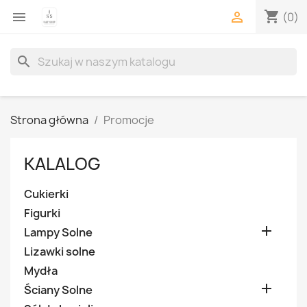
shopping_cart


(0)
search
Strona główna
Promocje
KALALOG
Cukierki
Figurki

Lampy Solne
Lizawki solne
Mydła

Ściany Solne