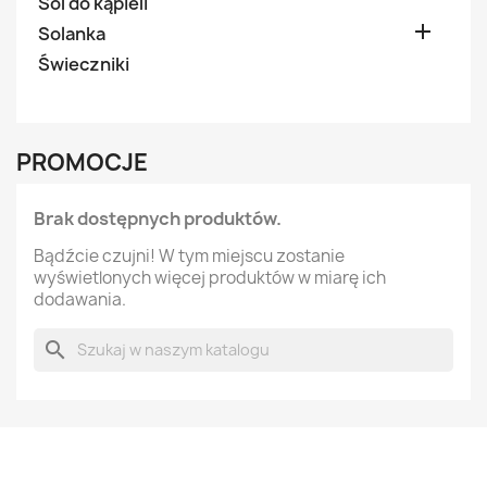
Sól do kąpieli

Solanka
Świeczniki
PROMOCJE
Brak dostępnych produktów.
Bądźcie czujni! W tym miejscu zostanie
wyświetlonych więcej produktów w miarę ich
dodawania.
search