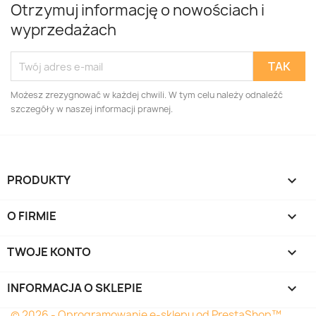
Otrzymuj informację o nowościach i
wyprzedażach
Możesz zrezygnować w każdej chwili. W tym celu należy odnaleźć
szczegóły w naszej informacji prawnej.
PRODUKTY

O FIRMIE

TWOJE KONTO

INFORMACJA O SKLEPIE
keyboard_arrow_down
© 2026 - Oprogramowanie e-sklepu od PrestaShop™