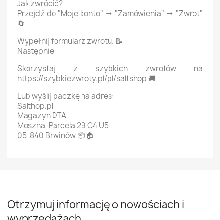
Jak zwrócić?
Przejdź do "Moje konto" → "Zamówienia" → "Zwrot"
🔄
Wypełnij formularz zwrotu. 📝
Następnie:
Skorzystaj z szybkich zwrotów na
https://szybkiezwroty.pl/pl/saltshop 🚚
Lub wyślij paczkę na adres:
Salthop.pl
Magazyn DTA
Moszna-Parcela 29 C4 U5
05-840 Brwinów 📦🏠
Otrzymuj informację o nowościach i
wyprzedażach